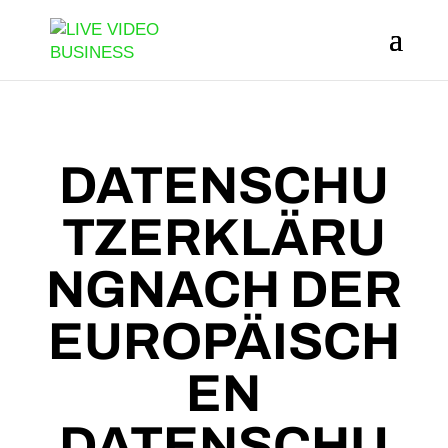
DATENSCHU
TZERKLÄRU
NG
NACH DER
EUROPÄISCH
EN
DATENSCHU